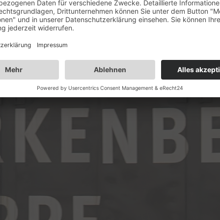
ter
(m/w/d)
s