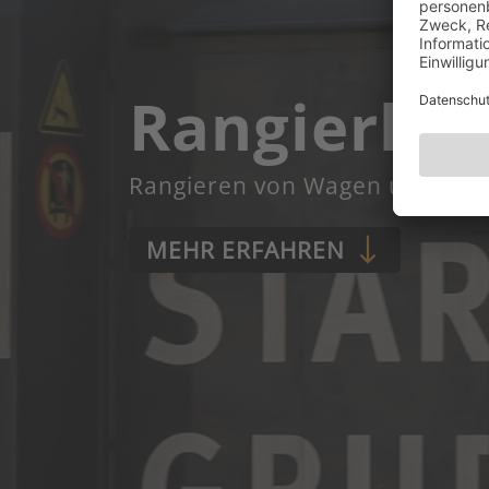
Rangierlei
Rangieren von Wagen und Lok
MEHR ERFAHREN